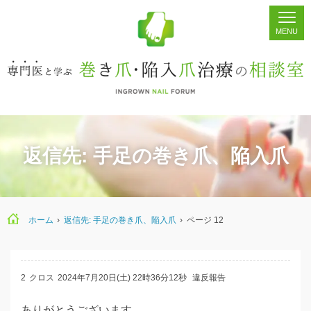
ホーム
シェア
掲示板
検索
返信先: 手足の巻き爪、陥入爪
ホーム
›
返信先: 手足の巻き爪、陥入爪
›
ページ 12
2
クロス
2024年7月20日(土) 22時36分12秒
違反報告
ありがとうございます。