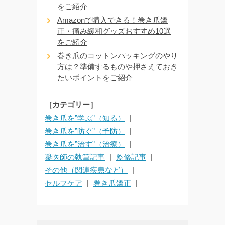
をご紹介
Amazonで購入できる！巻き爪矯
正・痛み緩和グッズおすすめ10選
をご紹介
巻き爪のコットンパッキングのやり
方は？準備するものや押さえておき
たいポイントをご紹介
［カテゴリー］
巻き爪を”学ぶ”（知る）
巻き爪を”防ぐ”（予防）
巻き爪を”治す”（治療）
簗医師の執筆記事
監修記事
その他（関連疾患など）
セルフケア
巻き爪矯正