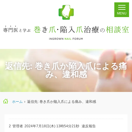
ホーム
シェア
掲示板
検索
返信先: 巻き爪か陥入爪による痛
み、違和感
ホーム
›
返信先: 巻き爪か陥入爪による痛み、違和感
2
管理者
2024年7月18日(木) 13時54分21秒
違反報告