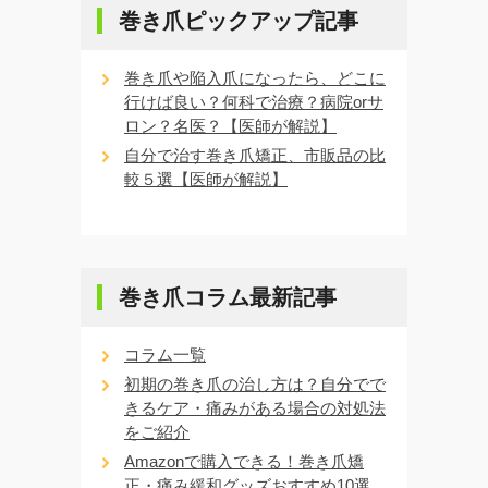
巻き爪ピックアップ記事
巻き爪や陥入爪になったら、どこに
行けば良い？何科で治療？病院orサ
ロン？名医？【医師が解説】
自分で治す巻き爪矯正、市販品の比
較５選【医師が解説】
巻き爪コラム最新記事
コラム一覧
初期の巻き爪の治し方は？自分でで
きるケア・痛みがある場合の対処法
をご紹介
Amazonで購入できる！巻き爪矯
正・痛み緩和グッズおすすめ10選