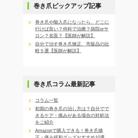
巻き爪ピックアップ記事
巻き爪や陥入爪になったら、どこに
行けば良い？何科で治療？病院orサ
ロン？名医？【医師が解説】
自分で治す巻き爪矯正、市販品の比
較５選【医師が解説】
巻き爪コラム最新記事
コラム一覧
初期の巻き爪の治し方は？自分でで
きるケア・痛みがある場合の対処法
をご紹介
Amazonで購入できる！巻き爪矯
正・痛み緩和グッズおすすめ10選