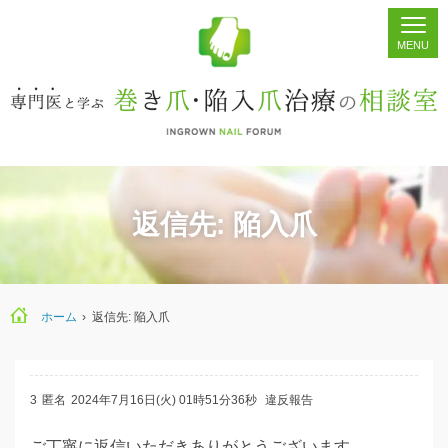
ホーム
シェア
掲示板
検索
返信先: 陥入爪
ホーム
›
返信先: 陥入爪
3
匿名
2024年7月16日(火) 01時51分36秒
違反報告
ご丁寧に返信いただきありがとうございます。