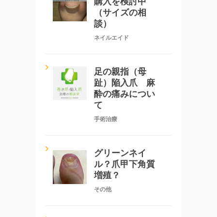
購入を検討中
（サイズの相
談）
ネイルエイド
足の親指（母
趾）陥入爪 麻
酔の痛みについ
て
手術治療
グリーンネイ
ル？爪甲下角質
増殖？
その他