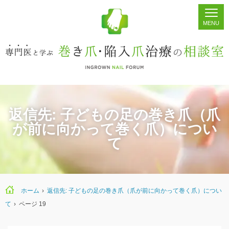
ホーム
シェア
掲示板
検索
返信先: 子どもの足の巻き爪（爪
が前に向かって巻く爪）につい
て
ホーム
›
返信先: 子どもの足の巻き爪（爪が前に向かって巻く爪）につい
て
›
ページ 19