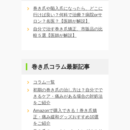
巻き爪や陥入爪になったら、どこに
行けば良い？何科で治療？病院orサ
ロン？名医？【医師が解説】
自分で治す巻き爪矯正、市販品の比
較５選【医師が解説】
巻き爪コラム最新記事
コラム一覧
初期の巻き爪の治し方は？自分でで
きるケア・痛みがある場合の対処法
をご紹介
Amazonで購入できる！巻き爪矯
正・痛み緩和グッズおすすめ10選
をご紹介