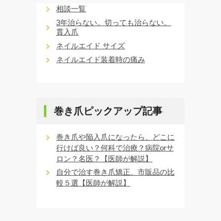
相談一覧
3年治らない。切っても治らない。
貫入爪
ネイルエイド サイズ
ネイルエイド装着時の痛み
巻き爪ピックアップ記事
巻き爪や陥入爪になったら、どこに
行けば良い？何科で治療？病院orサ
ロン？名医？【医師が解説】
自分で治す巻き爪矯正、市販品の比
較５選【医師が解説】