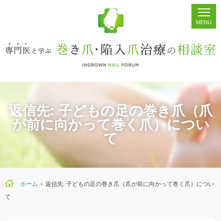
ホーム
シェア
掲示板
検索
返信先: 子どもの足の巻き爪（爪
が前に向かって巻く爪）につい
て
ホーム
›
返信先: 子どもの足の巻き爪（爪が前に向かって巻く爪）につい
て