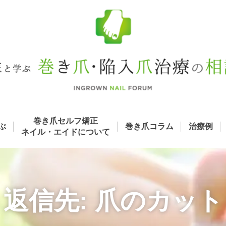
巻き爪セルフ矯正
ぶ
巻き爪コラム
治療例
ネイル・エイド
について
返信先: 爪のカット