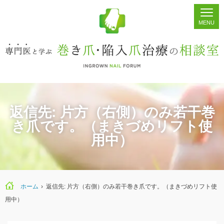
ホーム
シェア
掲示板
検索
返信先: 片方（右側）のみ若干巻
き爪です。（まきづめリフト使
用中）
ホーム
›
返信先: 片方（右側）のみ若干巻き爪です。（まきづめリフト使
用中）