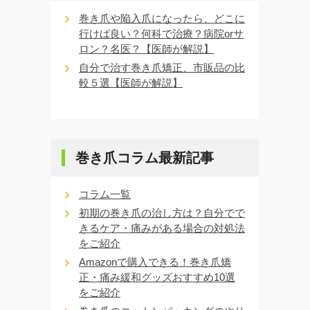
巻き爪や陥入爪になったら、どこに
行けば良い？何科で治療？病院orサ
ロン？名医？【医師が解説】
自分で治す巻き爪矯正、市販品の比
較５選【医師が解説】
巻き爪コラム最新記事
コラム一覧
初期の巻き爪の治し方は？自分でで
きるケア・痛みがある場合の対処法
をご紹介
Amazonで購入できる！巻き爪矯
正・痛み緩和グッズおすすめ10選
をご紹介