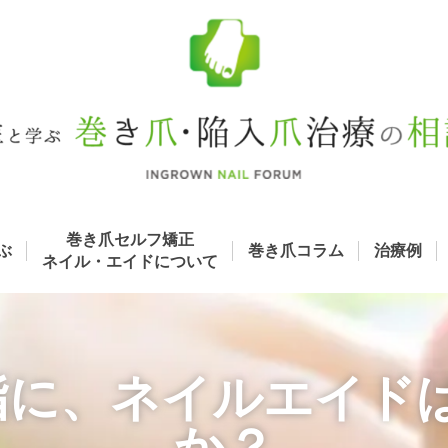
巻き爪セルフ矯正
ぶ
巻き爪コラム
治療例
ネイル・エイド
について
の指に、ネイルエイド
か？