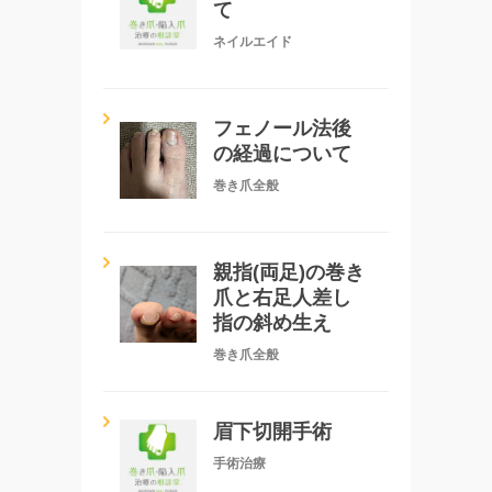
て
ネイルエイド
フェノール法後
の経過について
巻き爪全般
親指(両足)の巻き
爪と右足人差し
指の斜め生え
巻き爪全般
眉下切開手術
手術治療