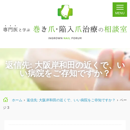
ホーム
シェア
掲示板
検索
返信先: 大阪岸和田の近くで、い
い病院をご存知ですか？
ホーム
›
返信先: 大阪岸和田の近くで、いい病院をご存知ですか？
›
ペー
ジ 3