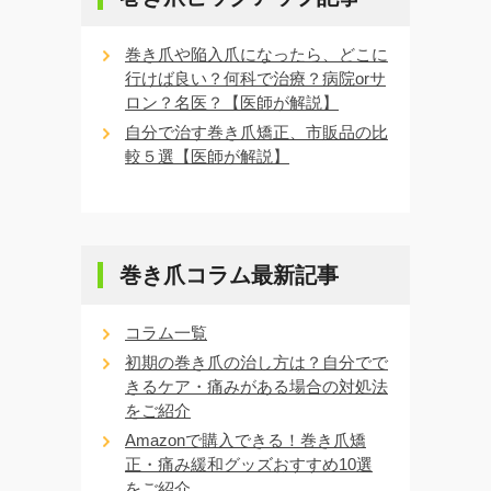
巻き爪や陥入爪になったら、どこに
行けば良い？何科で治療？病院orサ
ロン？名医？【医師が解説】
自分で治す巻き爪矯正、市販品の比
較５選【医師が解説】
巻き爪コラム最新記事
コラム一覧
初期の巻き爪の治し方は？自分でで
きるケア・痛みがある場合の対処法
をご紹介
Amazonで購入できる！巻き爪矯
正・痛み緩和グッズおすすめ10選
をご紹介