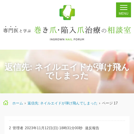
ホーム
シェア
掲示板
検索
返信先: ネイルエイドが弾け飛ん
でしまった
ホーム
›
返信先: ネイルエイドが弾け飛んでしまった
›
ページ 17
2
管理者
2023年11月12日(日) 18時31分00秒
違反報告