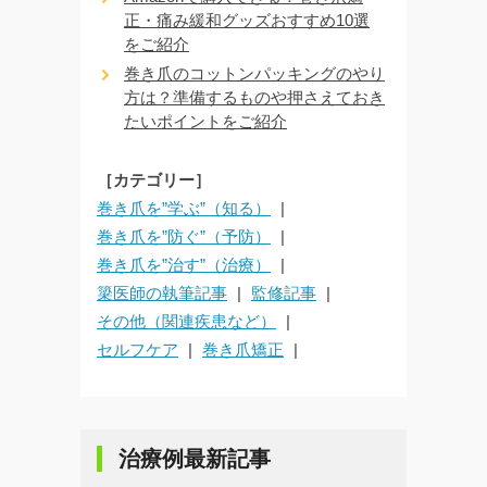
正・痛み緩和グッズおすすめ10選
をご紹介
巻き爪のコットンパッキングのやり
方は？準備するものや押さえておき
たいポイントをご紹介
［カテゴリー］
巻き爪を”学ぶ”（知る）
巻き爪を”防ぐ”（予防）
巻き爪を”治す”（治療）
簗医師の執筆記事
監修記事
その他（関連疾患など）
セルフケア
巻き爪矯正
治療例最新記事