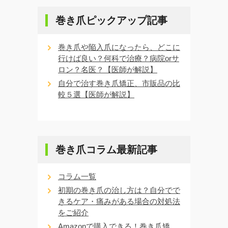
巻き爪ピックアップ記事
巻き爪や陥入爪になったら、どこに
行けば良い？何科で治療？病院orサ
ロン？名医？【医師が解説】
自分で治す巻き爪矯正、市販品の比
較５選【医師が解説】
巻き爪コラム最新記事
コラム一覧
初期の巻き爪の治し方は？自分でで
きるケア・痛みがある場合の対処法
をご紹介
Amazonで購入できる！巻き爪矯