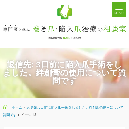
ホーム
シェア
掲示板
検索
返信先: 3日前に陥入爪手術をし
ました。絆創膏の使用について質
問です
ホーム
›
返信先: 3日前に陥入爪手術をしました。絆創膏の使用について
質問です
›
ページ 13