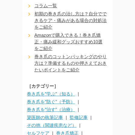
コラム一覧
初期の巻き爪の治し方は？自分でで
きるケア・痛みがある場合の対処法
をご紹介
Amazonで購入できる！巻き爪矯
正・痛み緩和グッズおすすめ10選
をご紹介
巻き爪のコットンパッキングのやり
方は？準備するものや押さえておき
たいポイントをご紹介
［カテゴリー］
巻き爪を”学ぶ”（知る）
巻き爪を”防ぐ”（予防）
巻き爪を”治す”（治療）
簗医師の執筆記事
監修記事
その他（関連疾患など）
セルフケア
巻き爪矯正