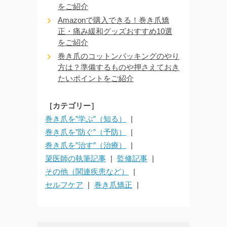
をご紹介
Amazonで購入できる！巻き爪矯
正・痛み緩和グッズおすすめ10選
をご紹介
巻き爪のコットンパッキングのやり
方は？準備するものや押さえておき
たいポイントをご紹介
［カテゴリー］
巻き爪を”学ぶ”（知る）
巻き爪を”防ぐ”（予防）
巻き爪を”治す”（治療）
簗医師の執筆記事
監修記事
その他（関連疾患など）
セルフケア
巻き爪矯正