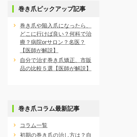
巻き爪ピックアップ記事
巻き爪や陥入爪になったら、
どこに行けば良い？何科で治
療？病院orサロン？名医？
【医師が解説】
自分で治す巻き爪矯正、市販
品の比較５選【医師が解説】
巻き爪コラム最新記事
コラム一覧
初期の巻き爪の治し方は？自