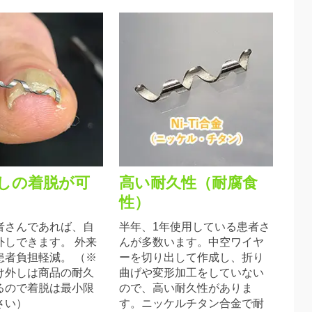
しの着脱が可
高い耐久性（耐腐食
性）
者さんであれば、自
半年、1年使用している患者さ
外しできます。 外来
んが多数います。中空ワイヤ
患者負担軽減。 （※
ーを切り出して作成し、折り
け外しは商品の耐久
曲げや変形加工をしていない
るので着脱は最小限
ので、高い耐久性がありま
さい）
す。ニッケルチタン合金で耐