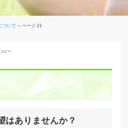
について
›
ページ 21
Lコピー
望はありませんか？