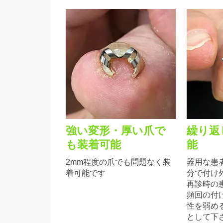
強い変形・厚い爪で
繰り返
も装着可能
能
2mm程度の爪でも問題なく装
器用な患
着可能です
分で付け
再診時の
頻回の付
性を弱め
として下