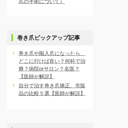
爪の手術について）
巻き爪ピックアップ記事
巻き爪や陥入爪になったら、
どこに行けば良い？何科で治
療？病院orサロン？名医？
【医師が解説】
自分で治す巻き爪矯正、市販
品の比較５選【医師が解説】