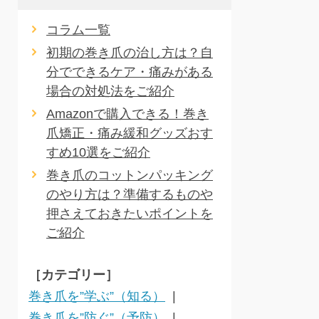
コラム一覧
初期の巻き爪の治し方は？自
分でできるケア・痛みがある
場合の対処法をご紹介
Amazonで購入できる！巻き
爪矯正・痛み緩和グッズおす
すめ10選をご紹介
巻き爪のコットンパッキング
のやり方は？準備するものや
押さえておきたいポイントを
ご紹介
［カテゴリー］
巻き爪を”学ぶ”（知る）
巻き爪を”防ぐ”（予防）