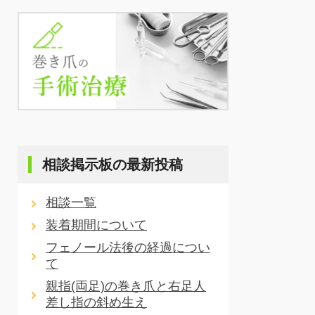
相談掲示板の最新投稿
相談一覧
装着期間について
フェノール法後の経過につい
て
親指(両足)の巻き爪と右足人
差し指の斜め生え