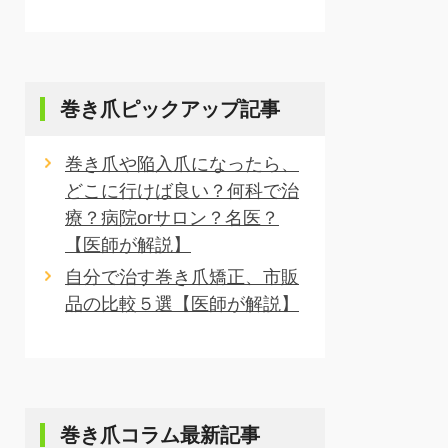
巻き爪ピックアップ記事
巻き爪や陥入爪になったら、
どこに行けば良い？何科で治
療？病院orサロン？名医？
【医師が解説】
自分で治す巻き爪矯正、市販
品の比較５選【医師が解説】
巻き爪コラム最新記事