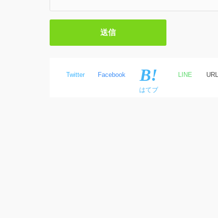
Twitter
Facebook
LINE
UR
はてブ