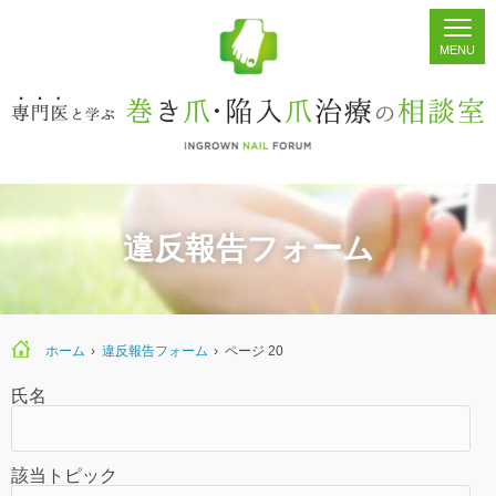
ホーム
シェア
掲示板
検索
違反報告フォーム
ホーム
›
違反報告フォーム
›
ページ 20
氏名
該当トピック