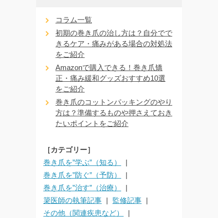
コラム一覧
初期の巻き爪の治し方は？自分でで
きるケア・痛みがある場合の対処法
をご紹介
Amazonで購入できる！巻き爪矯
正・痛み緩和グッズおすすめ10選
をご紹介
巻き爪のコットンパッキングのやり
方は？準備するものや押さえておき
たいポイントをご紹介
［カテゴリー］
巻き爪を”学ぶ”（知る）
巻き爪を”防ぐ”（予防）
巻き爪を”治す”（治療）
簗医師の執筆記事
監修記事
その他（関連疾患など）