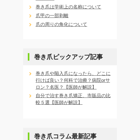
巻き爪は学術上の名称について
爪甲の一部剥離
爪の周りの角化について
巻き爪ピックアップ記事
巻き爪や陥入爪になったら、どこに
行けば良い？何科で治療？病院orサ
ロン？名医？【医師が解説】
自分で治す巻き爪矯正、市販品の比
較５選【医師が解説】
巻き爪コラム最新記事