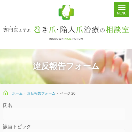
ホーム
シェア
掲示板
検索
違反報告フォーム
ホーム
›
違反報告フォーム
›
ページ 20
氏名
該当トピック