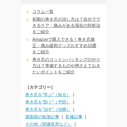
コラム一覧
初期の巻き爪の治し方は？自分でで
きるケア・痛みがある場合の対処法
をご紹介
Amazonで購入できる！巻き爪矯
正・痛み緩和グッズおすすめ10選
をご紹介
巻き爪のコットンパッキングのやり
方は？準備するものや押さえておき
たいポイントをご紹介
［カテゴリー］
巻き爪を”学ぶ”（知る）
巻き爪を”防ぐ”（予防）
巻き爪を”治す”（治療）
簗医師の執筆記事
監修記事
その他（関連疾患など）