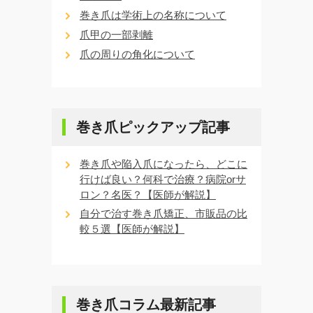
巻き爪は学術上の名称について
爪甲の一部剥離
爪の周りの角化について
巻き爪ピックアップ記事
巻き爪や陥入爪になったら、どこに
行けば良い？何科で治療？病院orサ
ロン？名医？【医師が解説】
自分で治す巻き爪矯正、市販品の比
較５選【医師が解説】
巻き爪コラム最新記事