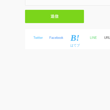
Twitter
Facebook
LINE
UR
はてブ