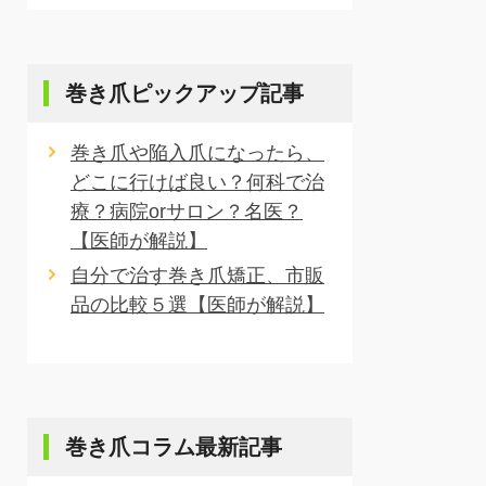
巻き爪ピックアップ記事
巻き爪や陥入爪になったら、
どこに行けば良い？何科で治
療？病院orサロン？名医？
【医師が解説】
自分で治す巻き爪矯正、市販
品の比較５選【医師が解説】
巻き爪コラム最新記事