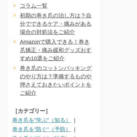
コラム一覧
初期の巻き爪の治し方は？自
分でできるケア・痛みがある
場合の対処法をご紹介
Amazonで購入できる！巻き
爪矯正・痛み緩和グッズおす
すめ10選をご紹介
巻き爪のコットンパッキング
のやり方は？準備するものや
押さえておきたいポイントを
ご紹介
［カテゴリー］
巻き爪を”学ぶ”（知る）
巻き爪を”防ぐ”（予防）