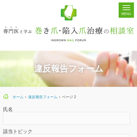
ホーム
シェア
掲示板
検索
違反報告フォーム
ホーム
›
違反報告フォーム
›
ページ 2
氏名
該当トピック