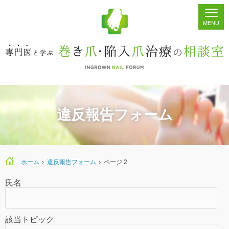
ホーム
シェア
掲示板
検索
違反報告フォーム
ホーム
›
違反報告フォーム
›
ページ 2
氏名
該当トピック