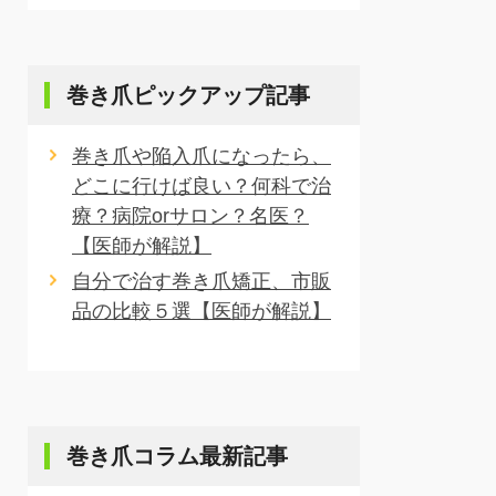
巻き爪ピックアップ記事
巻き爪や陥入爪になったら、
どこに行けば良い？何科で治
療？病院orサロン？名医？
【医師が解説】
自分で治す巻き爪矯正、市販
品の比較５選【医師が解説】
巻き爪コラム最新記事