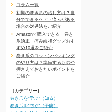
コラム一覧
初期の巻き爪の治し方は？自
分でできるケア・痛みがある
場合の対処法をご紹介
Amazonで購入できる！巻き
爪矯正・痛み緩和グッズおす
すめ10選をご紹介
巻き爪のコットンパッキング
のやり方は？準備するものや
押さえておきたいポイントを
ご紹介
［カテゴリー］
巻き爪を”学ぶ”（知る）
巻き爪を”防ぐ”（予防）