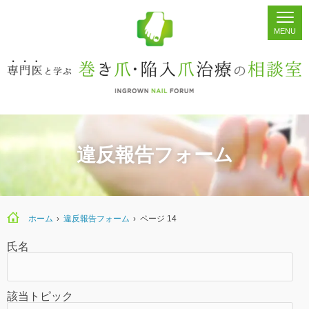
ホーム
シェア
掲示板
検索
違反報告フォーム
ホーム
›
違反報告フォーム
›
ページ 14
氏名
該当トピック