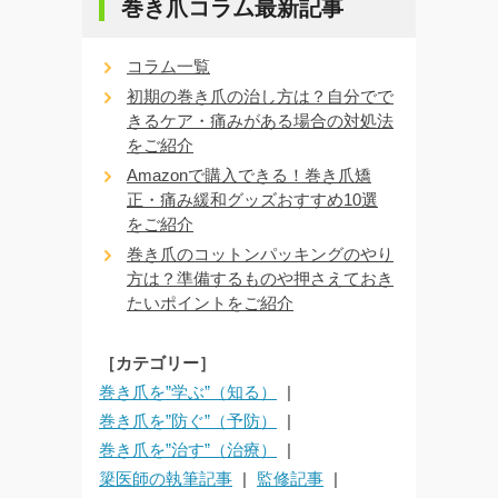
巻き爪コラム最新記事
コラム一覧
初期の巻き爪の治し方は？自分でで
きるケア・痛みがある場合の対処法
をご紹介
Amazonで購入できる！巻き爪矯
正・痛み緩和グッズおすすめ10選
をご紹介
巻き爪のコットンパッキングのやり
方は？準備するものや押さえておき
たいポイントをご紹介
［カテゴリー］
巻き爪を”学ぶ”（知る）
巻き爪を”防ぐ”（予防）
巻き爪を”治す”（治療）
簗医師の執筆記事
監修記事