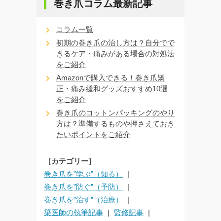
巻き爪コラム最新記事
コラム一覧
初期の巻き爪の治し方は？自分でで
きるケア・痛みがある場合の対処法
をご紹介
Amazonで購入できる！巻き爪矯
正・痛み緩和グッズおすすめ10選
をご紹介
巻き爪のコットンパッキングのやり
方は？準備するものや押さえておき
たいポイントをご紹介
［カテゴリー］
巻き爪を”学ぶ”（知る）
巻き爪を”防ぐ”（予防）
巻き爪を”治す”（治療）
簗医師の執筆記事
監修記事