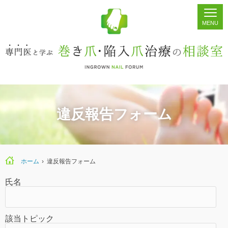
ホーム
シェア
掲示板
検索
違反報告フォーム
ホーム
›
違反報告フォーム
氏名
該当トピック