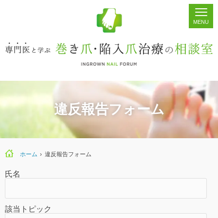
ホーム
シェア
掲示板
検索
違反報告フォーム
ホーム
›
違反報告フォーム
氏名
該当トピック