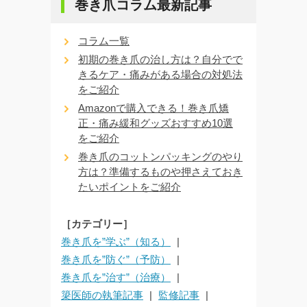
巻き爪コラム最新記事
コラム一覧
初期の巻き爪の治し方は？自分でで
きるケア・痛みがある場合の対処法
をご紹介
Amazonで購入できる！巻き爪矯
正・痛み緩和グッズおすすめ10選
をご紹介
巻き爪のコットンパッキングのやり
方は？準備するものや押さえておき
たいポイントをご紹介
［カテゴリー］
巻き爪を”学ぶ”（知る）
巻き爪を”防ぐ”（予防）
巻き爪を”治す”（治療）
簗医師の執筆記事
監修記事