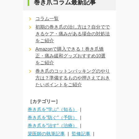
巻き爪コラム最新記事
コラム一覧
初期の巻き爪の治し方は？自分でで
きるケア・痛みがある場合の対処法
をご紹介
Amazonで購入できる！巻き爪矯
正・痛み緩和グッズおすすめ10選
をご紹介
巻き爪のコットンパッキングのやり
方は？準備するものや押さえておき
たいポイントをご紹介
［カテゴリー］
巻き爪を”学ぶ”（知る）
巻き爪を”防ぐ”（予防）
巻き爪を”治す”（治療）
簗医師の執筆記事
監修記事