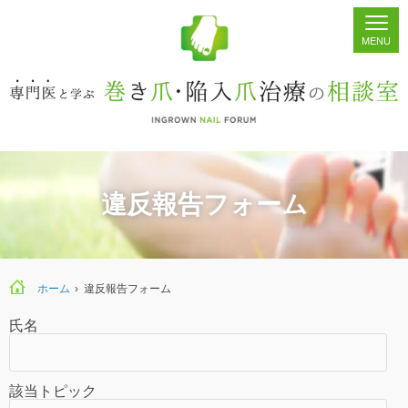
ホーム
シェア
掲示板
検索
違反報告フォーム
ホーム
›
違反報告フォーム
氏名
該当トピック