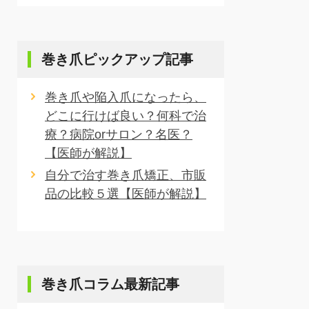
巻き爪ピックアップ記事
巻き爪や陥入爪になったら、
どこに行けば良い？何科で治
療？病院orサロン？名医？
【医師が解説】
自分で治す巻き爪矯正、市販
品の比較５選【医師が解説】
巻き爪コラム最新記事