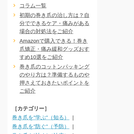
コラム一覧
初期の巻き爪の治し方は？自
分でできるケア・痛みがある
場合の対処法をご紹介
Amazonで購入できる！巻き
爪矯正・痛み緩和グッズおす
すめ10選をご紹介
巻き爪のコットンパッキング
のやり方は？準備するものや
押さえておきたいポイントを
ご紹介
［カテゴリー］
巻き爪を”学ぶ”（知る）
巻き爪を”防ぐ”（予防）