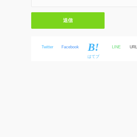
Twitter
Facebook
LINE
UR
はてブ