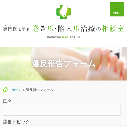
ホーム
シェア
掲示板
検索
違反報告フォーム
ホーム
›
違反報告フォーム
氏名
該当トピック