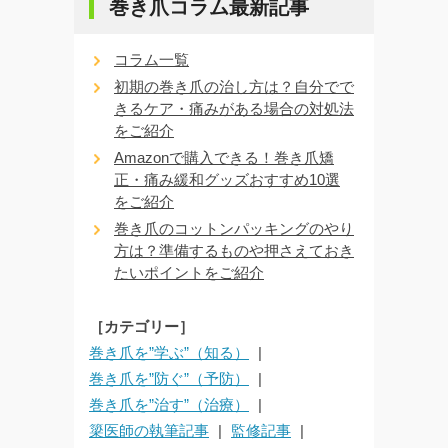
巻き爪コラム最新記事
コラム一覧
初期の巻き爪の治し方は？自分でで
きるケア・痛みがある場合の対処法
をご紹介
Amazonで購入できる！巻き爪矯
正・痛み緩和グッズおすすめ10選
をご紹介
巻き爪のコットンパッキングのやり
方は？準備するものや押さえておき
たいポイントをご紹介
［カテゴリー］
巻き爪を”学ぶ”（知る）
巻き爪を”防ぐ”（予防）
巻き爪を”治す”（治療）
簗医師の執筆記事
監修記事