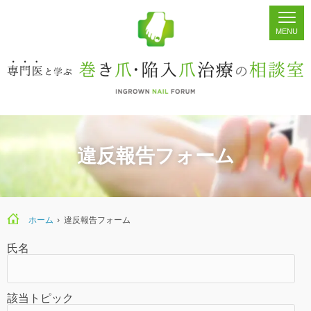
ホーム
シェア
掲示板
検索
違反報告フォーム
ホーム
›
違反報告フォーム
氏名
該当トピック