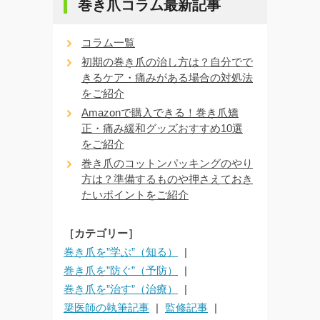
巻き爪コラム最新記事
コラム一覧
初期の巻き爪の治し方は？自分でで
きるケア・痛みがある場合の対処法
をご紹介
Amazonで購入できる！巻き爪矯
正・痛み緩和グッズおすすめ10選
をご紹介
巻き爪のコットンパッキングのやり
方は？準備するものや押さえておき
たいポイントをご紹介
［カテゴリー］
巻き爪を”学ぶ”（知る）
巻き爪を”防ぐ”（予防）
巻き爪を”治す”（治療）
簗医師の執筆記事
監修記事