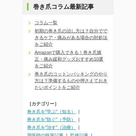
巻き爪コラム最新記事
コラム一覧
初期の巻き爪の治し方は？自分でで
きるケア・痛みがある場合の対処法
をご紹介
Amazonで購入できる！巻き爪矯
正・痛み緩和グッズおすすめ10選
をご紹介
巻き爪のコットンパッキングのやり
方は？準備するものや押さえておき
たいポイントをご紹介
［カテゴリー］
巻き爪を”学ぶ”（知る）
巻き爪を”防ぐ”（予防）
巻き爪を”治す”（治療）
簗医師の執筆記事
監修記事