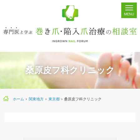
ホーム
シェア
掲示板
検索
桑原皮フ科クリニック
ホーム
›
関東地方
›
東京都
›
桑原皮フ科クリニック