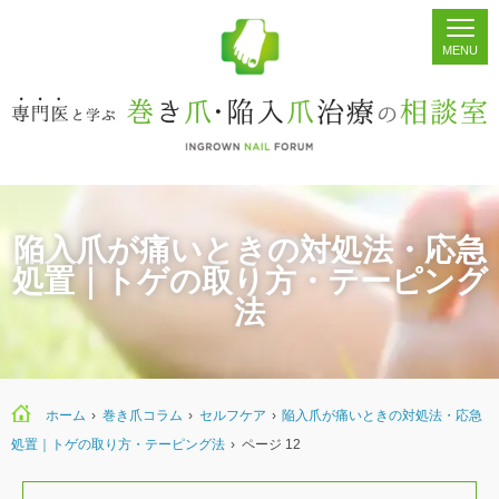
ホーム
シェア
掲示板
検索
陥入爪が痛いときの対処法・応急
処置｜トゲの取り方・テーピング
法
ホーム
›
巻き爪コラム
›
セルフケア
›
陥入爪が痛いときの対処法・応急
処置｜トゲの取り方・テーピング法
›
ページ 12