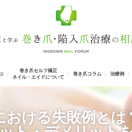
巻き爪セルフ矯正
ぶ
巻き爪コラム
治療例
ネイル・エイド
について
における失敗例とは
ット・デメリット