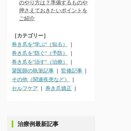
のやり方は？準備するものや
押さえておきたいポイントを
ご紹介
［カテゴリー］
巻き爪を”学ぶ”（知る）
巻き爪を”防ぐ”（予防）
巻き爪を”治す”（治療）
簗医師の執筆記事
監修記事
その他（関連疾患など）
セルフケア
巻き爪矯正
治療例最新記事