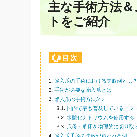
主な手術方法＆
トをご紹介
目次
1.
陥入爪の手術における失敗例とは？
2.
手術が必要な陥入爪とは
3.
陥入爪の手術方法3つ
3.1.
国内で最も普及している「フ
3.2.
水酸化ナトリウムを使用する「
3.3.
爪母・爪床を物理的に切り取
4.
陥入爪手術の失敗が疑われる例