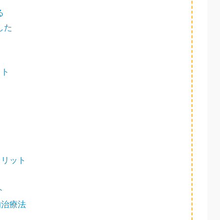
る
した
ット
メリット
ト
的治療法