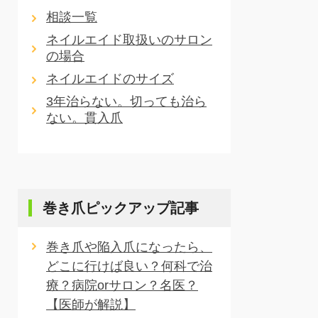
相談一覧
ネイルエイド取扱いのサロン
の場合
ネイルエイドのサイズ
3年治らない。切っても治ら
ない。貫入爪
巻き爪ピックアップ記事
巻き爪や陥入爪になったら、
どこに行けば良い？何科で治
療？病院orサロン？名医？
【医師が解説】