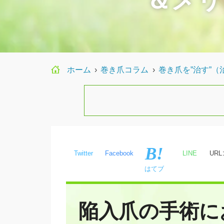
ホーム
›
巻き爪コラム
›
巻き爪を”治す”（
Twitter
Facebook
LINE
UR
はてブ
陥入爪の手術に