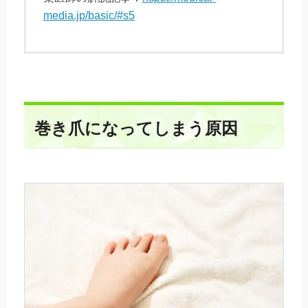
media.jp/basic/#s5
巻き爪になってしまう原因