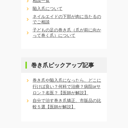
相談一覧
陥入爪について
ネイルエイドの下部が肉に当たるの
でご相談
子どもの足の巻き爪（爪が前に向か
って巻く爪）について
巻き爪ピックアップ記事
巻き爪や陥入爪になったら、どこに
行けば良い？何科で治療？病院orサ
ロン？名医？【医師が解説】
自分で治す巻き爪矯正、市販品の比
較５選【医師が解説】