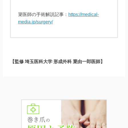
簗医師の手術解説記事：
https://medical-
media.jp/surgery/
【監修 埼玉医科大学 形成外科 簗由一郎医師】