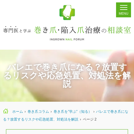
ホーム
シェア
掲示板
検索
バレエで巻き爪になる？放置す
るリスクや応急処置、対処法を解
説
ホーム
›
巻き爪コラム
›
巻き爪を”学ぶ”（知る）
›
バレエで巻き爪にな
る？放置するリスクや応急処置、対処法を解説
›
ページ 2