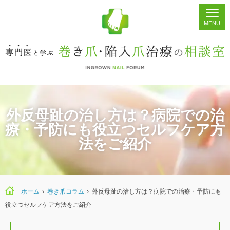
ホーム
シェア
掲示板
検索
外反母趾の治し方は？病院での治
療・予防にも役立つセルフケア方
法をご紹介
ホーム
›
巻き爪コラム
›
外反母趾の治し方は？病院での治療・予防にも
役立つセルフケア方法をご紹介