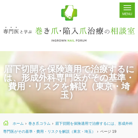
ホーム
シェア
掲示板
検索
眉下切開を保険適用で治療するに
は、形成外科専門医がその基準・
費用・リスクを解説（東京・埼
玉）
ホーム
›
巻き爪コラム
›
眉下切開を保険適用で治療するには、形成外科
専門医がその基準・費用・リスクを解説（東京・埼玉）
›
ページ 19