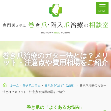
ホーム
シェア
掲示板
検索
巻き爪治療のガター法とは？メリ
ット・注意点や費用相場をご紹介
ホーム
›
巻き爪コラム
›
巻き爪を”治す”（治療）
›
巻き爪治療のガター
法とは？メリット・注意点や費用相場をご紹介
巻き爪の「よくあるお悩み」