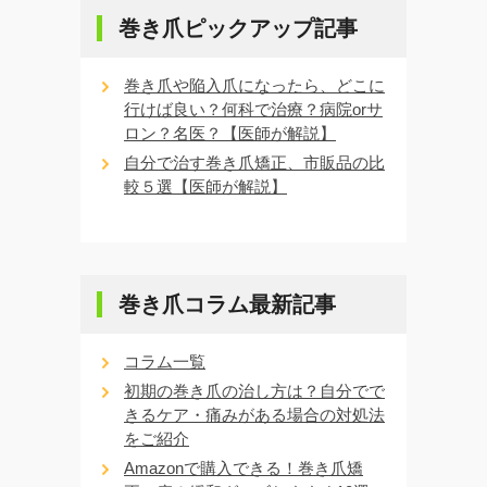
巻き爪ピックアップ記事
巻き爪や陥入爪になったら、どこに
行けば良い？何科で治療？病院orサ
ロン？名医？【医師が解説】
自分で治す巻き爪矯正、市販品の比
較５選【医師が解説】
巻き爪コラム最新記事
コラム一覧
初期の巻き爪の治し方は？自分でで
きるケア・痛みがある場合の対処法
をご紹介
Amazonで購入できる！巻き爪矯