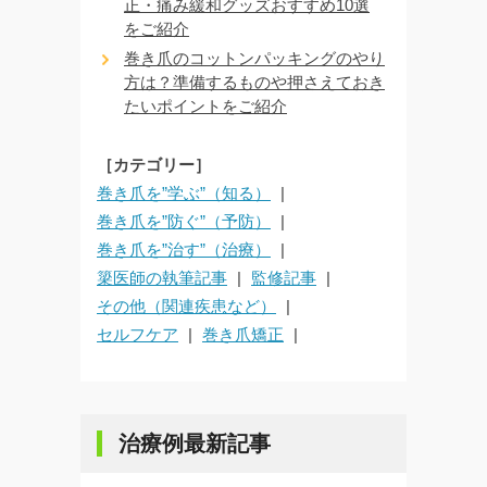
正・痛み緩和グッズおすすめ10選
をご紹介
巻き爪のコットンパッキングのやり
方は？準備するものや押さえておき
たいポイントをご紹介
［カテゴリー］
巻き爪を”学ぶ”（知る）
巻き爪を”防ぐ”（予防）
巻き爪を”治す”（治療）
簗医師の執筆記事
監修記事
その他（関連疾患など）
セルフケア
巻き爪矯正
治療例最新記事