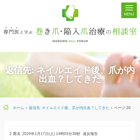
ホーム
シェア
掲示板
検索
返信先: ネイルエイド後、爪が内
出血？してきた
ホーム
›
返信先: ネイルエイド後、爪が内出血？してきた
›
ページ 20
2
匿名
2026年1月17日(土) 14時03分38秒
違反報告