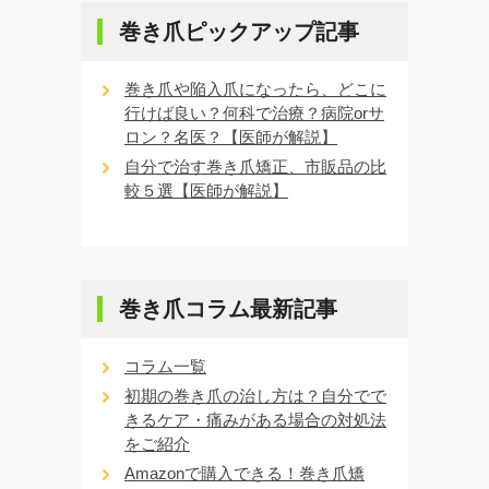
巻き爪ピックアップ記事
巻き爪や陥入爪になったら、どこに
行けば良い？何科で治療？病院orサ
ロン？名医？【医師が解説】
自分で治す巻き爪矯正、市販品の比
較５選【医師が解説】
巻き爪コラム最新記事
コラム一覧
初期の巻き爪の治し方は？自分でで
きるケア・痛みがある場合の対処法
をご紹介
Amazonで購入できる！巻き爪矯