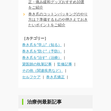
正・痛み緩和グッズおすすめ10選
をご紹介
巻き爪のコットンパッキングのやり
方は？準備するものや押さえておき
たいポイントをご紹介
［カテゴリー］
巻き爪を”学ぶ”（知る）
巻き爪を”防ぐ”（予防）
巻き爪を”治す”（治療）
簗医師の執筆記事
監修記事
その他（関連疾患など）
セルフケア
巻き爪矯正
治療例最新記事